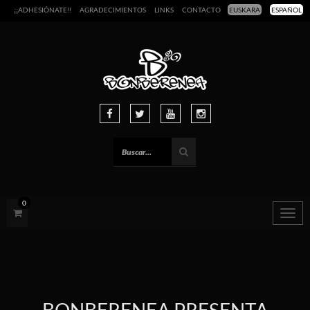
¡¡ADHESIÓNATE!!
AGRADECIMIENTOS
LINKS
CONTACTO
EUSKARA
ESPAÑOL
0
Togg
navig