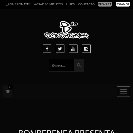
¡¡ADHESIÓNATE!!
AGRADECIMIENTOS
LINKS
CONTACTO
EUSKARA
ESPAÑOL
0
Togg
navig