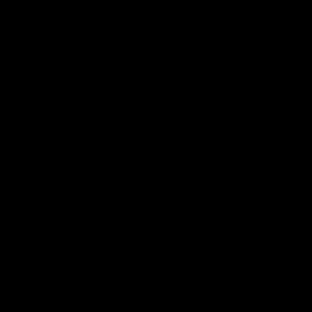
12.futbol txapelketa