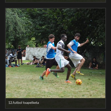
12.futbol txapelketa