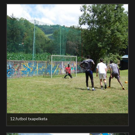
12.futbol txapelketa