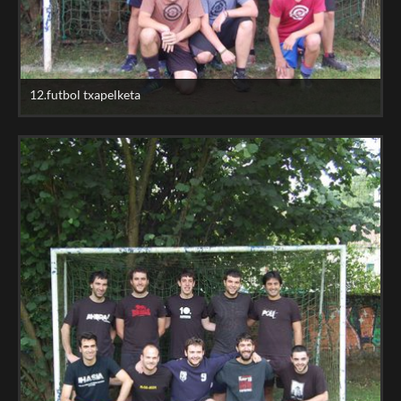
12.futbol txapelketa