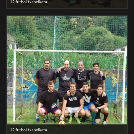
12.futbol txapelketa
12.futbol txapelketa