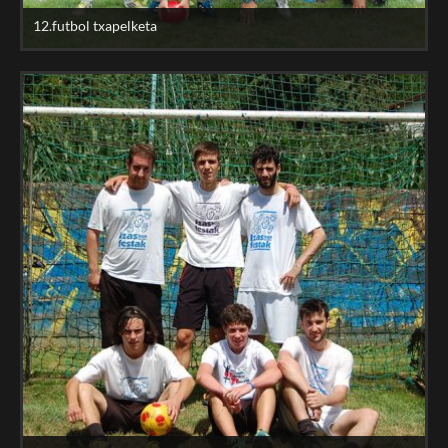
12.futbol txapelketa