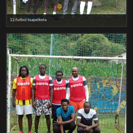
12.futbol txapelketa