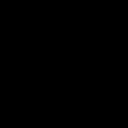
12.futbol txapelketa