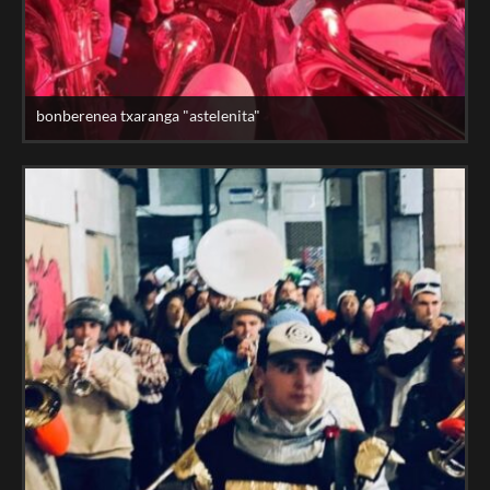
bonberenea txaranga "astelenita"