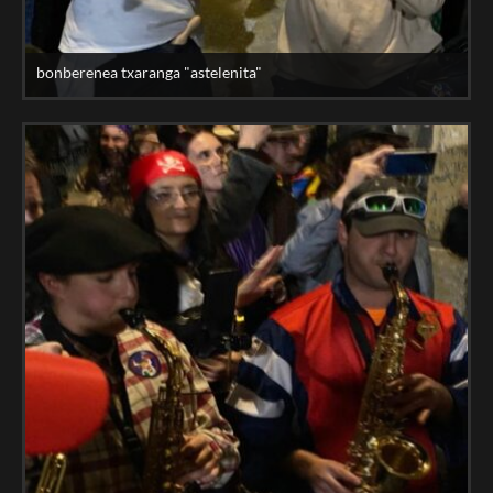
bonberenea txaranga "astelenita"