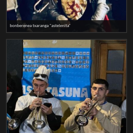
bonberenea txaranga "astelenita"