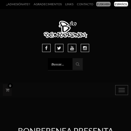
¡¡ADHESIÓNATE!!
AGRADECIMIENTOS
LINKS
CONTACTO
EUSKARA
ESPAÑOL
0
Togg
navig