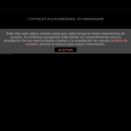
COPYRIGHT 2014 BONBERENEA -
BY HAMAIKAWEB
Este sitio web utiliza cookies para que usted tenga la mejor experiencia de
usuario. Si continúa navegando está dando su consentimiento para la
aceptación de las mencionadas cookies y la aceptación de nuestra
política de
cookies
, pinche el enlace para mayor información.
ACEPTAR