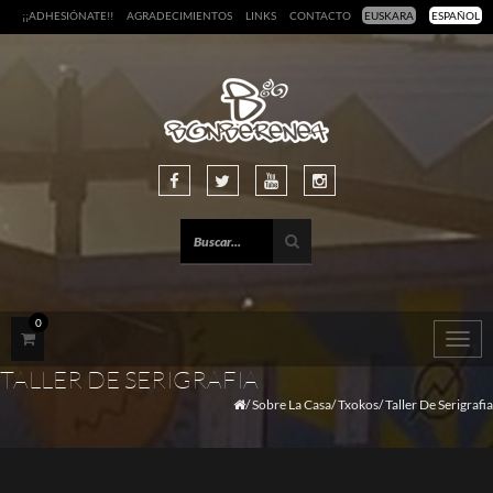
¡¡ADHESIÓNATE!!
AGRADECIMIENTOS
LINKS
CONTACTO
EUSKARA
ESPAÑOL
0
Togg
navig
TALLER DE SERIGRAFIA
Sobre La Casa
Txokos
Taller De Serigrafia