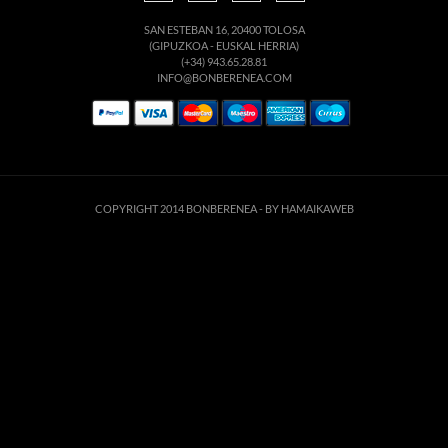
SAN ESTEBAN 16, 20400 TOLOSA
(GIPUZKOA - EUSKAL HERRIA)
(+34) 943.65.28.81
INFO@BONBERENEA.COM
COPYRIGHT 2014 BONBERENEA -
BY HAMAIKAWEB
Este sitio web utiliza cookies para que usted tenga la mejor experiencia de
usuario. Si continúa navegando está dando su consentimiento para la
aceptación de las mencionadas cookies y la aceptación de nuestra
política de
cookies
, pinche el enlace para mayor información.
ACEPTAR