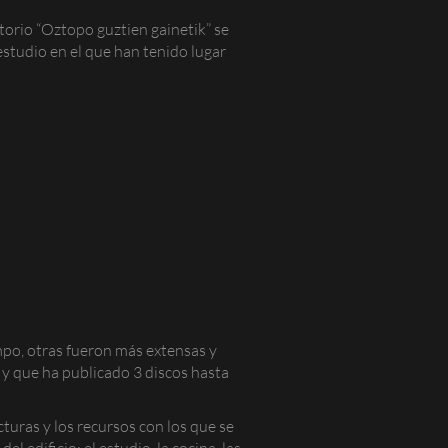
atorio
“Oztopo guztien gainetik”
se
estudio en el que han tenido lugar
mpo, otras fueron más extensas y
y que ha publicado 3 discos hasta
turas y los recursos con los que se
 edificio: el estudio, la cocina, las