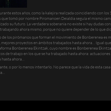
urante estos años, como la kalejira realizada coincidiendo con los
nes que tomó por nombre
Piromanoen Deialdia
seguía el mismo cami
ado su futuro. La verdadera soberanía no existe si hay dudas con 
 trabajando ahora mismo, porque no quiere depender de lo que dicte
tivo de los pirómanos que forman el movimiento de Bonberenea es m
mejores proyectos en ámbitos trabajados hasta ahora… Igual que 
lataforma Bonberenea Ekintzak, cuyo nombre es
Bonberenea Ekintz
tos de trabajo en los que se ha trabajado hasta ahora: actuaciones 
as hasta ahora…
lante, o por lo menos intentarlo. No parece que la vida de esta cas
ra…