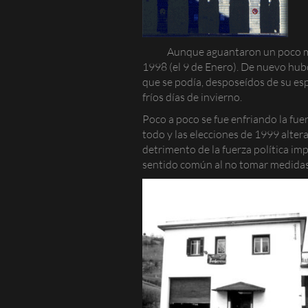
Aunque aguantaron un poco más
1998 (el 9 de Enero). De nuevo hubo 
que se podía, desposeídos de su es
fríos días de invierno.
Poco a poco se fue enfriando la fue
todo y las elecciones de 1999 alter
detrimento de la fuerza política i
sentido común al no tomar medidas 