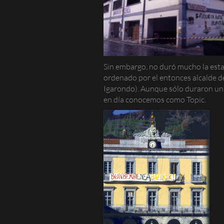
Sin embargo, no duró mucho la estanc
ordenado por el entonces alcalde de
Igarondo). Aunque sólo duraron unas
en día conocemos como
Topic
.