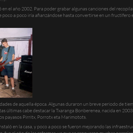
ó en el año 2002. Para poder grabar algunas canciones del recopil
 poco a poco iría afianzándose hasta convertirse en un fructífero 
vidades de aquella época. Algunas duraron un breve periodo de tie
tas últimas cabe destacar la Txaranga Bonberenea, nacida en 2003 
osos payasos
Pirritx, Porrotx eta Marimotots
.
staló en la casa, y poco a poco se fueron mejorando las infraestruc
, fue el año de las reformas, ya que se renovaron muchas parcelas del