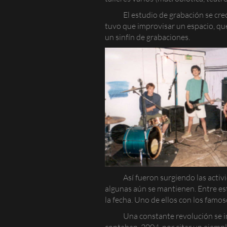
El estudio de grabación se cre
tuvo que improvisar un espacio, que
un sinfín de grabaciones.
Así fueron surgiendo las acti
algunas aún se mantienen. Entre es
la fecha. Uno de ellos con los fam
Una constante revolución se in
contaban. 2004, por citar un ejemplo