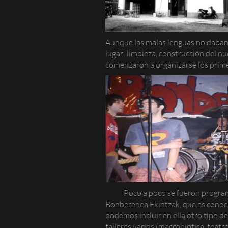
Aunque las malas lenguas no daban 
lugar: limpieza, construcción del n
comenzaron a organizarse los prime
Poco a poco se fueron progra
Bonberenea Ekintzak, que es conoci
podemos incluir en ella otro tipo de
talleres varios (macrobiótica, teatr