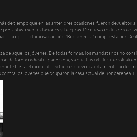
 de tiempo que en las anteriores ocasiones, fueron devueltos a 
protestas, manifestaciones y kalejiras. De nuevo realizaron activid
pacio propio. La famosa canción “Bonberenea”, compuesta por Deab
rza de aquellos jóvenes. De todas formas, los mandatarios no cons
aron de forma radical el panorama, ya que Euskal Herritarrok alcan
mperante hasta el momento. Si bien el nuevo ayuntamiento no les m
contra los jóvenes que ocuparon la casa actual de Bonberenea. F