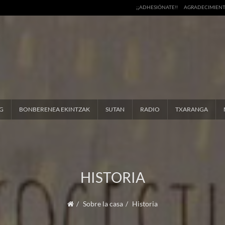
¡¡ADHESIÓNATE!!
AGRADECIMIEN
G
BONBERENEA EKINTZAK
SUTAN
RADIO
TXARANGA
HISTORIA
Sobre la casa
Historia