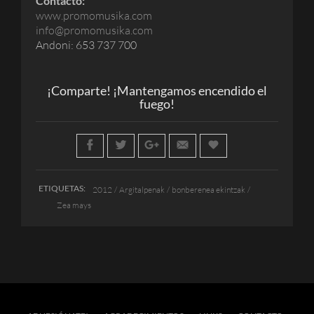
Contacto:
www.promomusika.com
info@promomusika.com
Andoni: 653 737 700
¡Comparte! ¡Mantengamos encendido el
fuego!
ETIQUETAS:
2012
Argitalpenak
bonberenea ekintzak
Zea mays