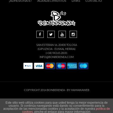
¡ADHESIÓNATE!
AGRADECIMIENTOS
LINKS
CONTACTO
SAN ESTEBAN 16, 20400 TOLOSA
(GIPUZKOA - EUSKAL HERRIA)
(+34) 943.65.28.81
INFO@BONBERENEA.COM
COPYRIGHT 2014 BONBERENEA -
BY HAMAIKAWEB
Este sitio web utiliza cookies para que usted tenga la mejor experiencia de
usuario. Si continúa navegando está dando su consentimiento para la
aceptación de las mencionadas cookies y la aceptación de nuestra
política de
cookies
, pinche el enlace para mayor información.