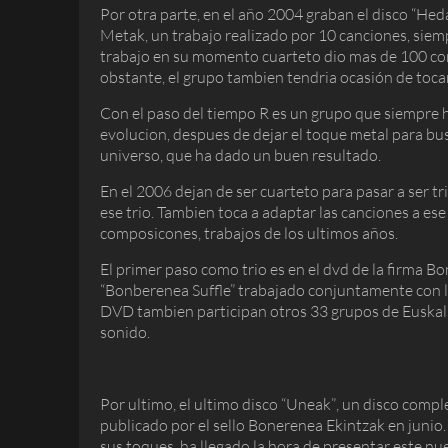
Por otra parte, en el año 2004 graban el disco “Hed
Metak, un trabajo realizado por 10 canciones, siem
trabajo en su momento cuarteto dio mas de 100 con
obstante, el grupo tambien tendria ocasión de tocar
Con el paso del tiempo R es un grupo que siempre 
evolucion, despues de dejar el toque metal para bu
universo, que ha dado un buen resultado.
En el 2006 dejan de ser cuarteto para pasar a ser t
ese trio. Tambien toca a adaptar las canciones a ese
composicones, trabajos de los ultimos años.
El primer paso como trio es en el dvd de la firma 
“Bonberenea Suffle” trabajado conjuntamente con 
DVD tambien participan otros 33 grupos de Euskal 
sonido.
Por ultimo, el ultimo disco “Uneak”, un disco com
publicado por el sello Bonerenea Ekintzak en junio
sus toques, ha llegado la hora de presentar este n