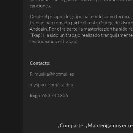
canciones.
Desde el pricipio de grupo ha tenido como tecnico a
trabajo han tomado parte el teatro Sutegi de Usurbi
Andoain. Por otra parte, la mastericazion ha sido r
“Txap”. Ha sido un trabajo realizado tranquilament
redondeando el trabajo.
Contacto:
R_musika@hotmail.es
myspace.com/rtaldea
Iñigo: 653 744 306
¡Comparte! ¡Mantengamos encen