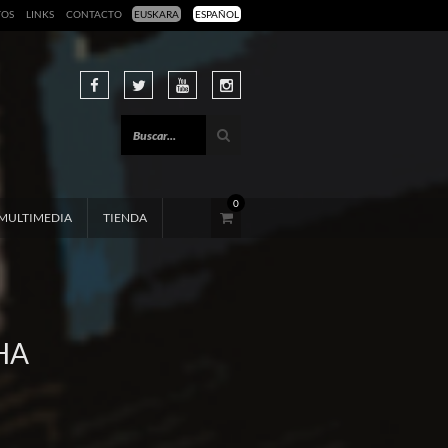
TOS
LINKS
CONTACTO
EUSKARA
ESPAÑOL
0
MULTIMEDIA
TIENDA
HA