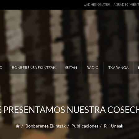
¡¡ADHESIÓNATE!!
AGRADECIMIEN
G
BONBERENEA EKINTZAK
SUTAN
RADIO
TXARANGA
E PRESENTAMOS NUESTRA COSEC
Bonberenea Ekintzak
Publicaciones
R – Uneak