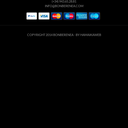
(+34) 943.65.28.81
INFO@BONBERENEA.COM
COPYRIGHT 2014 BONBERENEA -
BY HAMAIKAWEB
suario. Si continúa navegando está dando su consentimiento para la aceptación de 
enlace para mayor información.
ACEPTAR