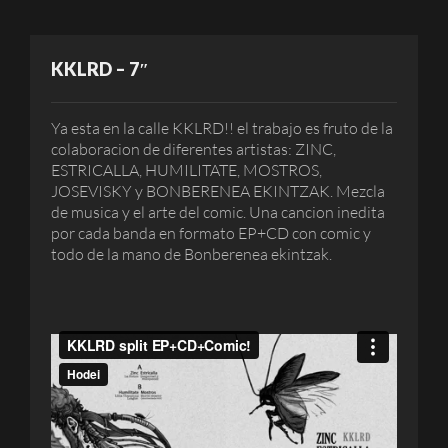
KKLRD – 7″
Ya esta en la calle KKLRD!! el trabajo es fruto de la
colaboracion de diferentes artistas: ZINC,
ESTRICALLA, HUMILITATE, MOSTROS,
JOSEVISKY y BONBERENEA EKINTZAK. Mezcla
de musica y el arte del comic. Una cancion inedita
por cada banda en formato EP+CD con comic y
todo de la mano de Bonberenea ekintzak.