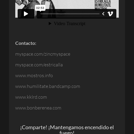
Contacto:
myspace.com/zincmyspace
myspace.com/estricalla
www.mostros.info
www.humilitate.bandcamp.com
www.kklrd.com
www.bonberenea.com
¡Comparte! ¡Mantengamos encendido el
fuego!