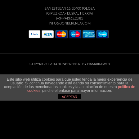
SAN ESTEBAN 16, 20400 TOLOSA
(GIPUZKOA - EUSKAL HERRIA)
(+34) 943.65.28.81
INFO@BONBERENEA.COM
COPYRIGHT 2014 BONBERENEA -
BY HAMAIKAWEB
Este sitio web utiliza cookies para que usted tenga la mejor experiencia de
usuario. Si continúa navegando está dando su consentimiento para la
aceptación de las mencionadas cookies y la aceptación de nuestra
política de
cookies
, pinche el enlace para mayor información.
ACEPTAR