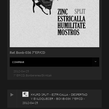
Ref. Bonb-036 7"EP/CD
COMPRAR
2012-04-25
7" EP/CD, Bonberenea Ekintzak
KKLRD SPLIT - ESTRICALLA - DESPERTAD
Y ENLOQUECER - BONB-036 7"EP/CD -
2012-04-25