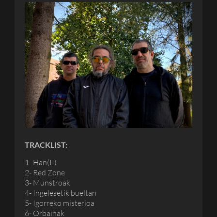
TRACKLIST:
1- Han(II)
2- Red Zone
3- Munstroak
4- Ingelesetik bueltan
5- Igorreko misterioa
6- Orbainak