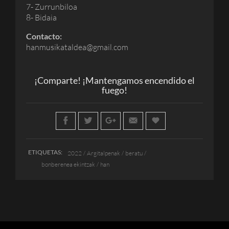
7- Zurrunbiloa
8- Bidaia
Contacto:
hanmusikataldea@gmail.com
¡Comparte! ¡Mantengamos encendido el
fuego!
ETIQUETAS:
2022
Argitalpenak
beratu
bonberenea ekintzak
han