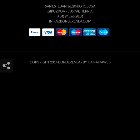
SAN ESTEBAN 16, 20400 TOLOSA
(GIPUZKOA - EUSKAL HERRIA)
(+34) 943.65.28.81
INFO@BONBERENEA.COM
COPYRIGHT 2014 BONBERENEA -
BY HAMAIKAWEB
Este sitio web utiliza cookies para que usted tenga la mejor experiencia de
usuario. Si continúa navegando está dando su consentimiento para la
aceptación de las mencionadas cookies y la aceptación de nuestra
política de
cookies
, pinche el enlace para mayor información.
ACEPTAR