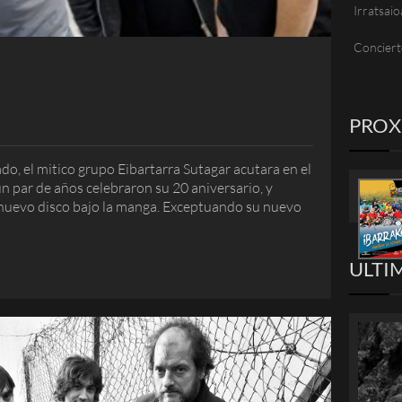
Irratsaio
Conciert
PRO
o, el mitico grupo Eibartarra Sutagar acutara en el
 par de años celebraron su 20 aniversario, y
nuevo disco bajo la manga. Exceptuando su nuevo
ULTI