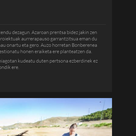
ndu dezagun. Azaroan prentsa bidez jakin zen
roiektuak aurrerapauso garrantzitsua eman du
hau onartu eta gero. Auzo horretan Bonberenea
estionatu honen eraiketa ere planteatzen da.
hiagotan kudeatu duten pertsona ezberdinek ez
ondik ere.