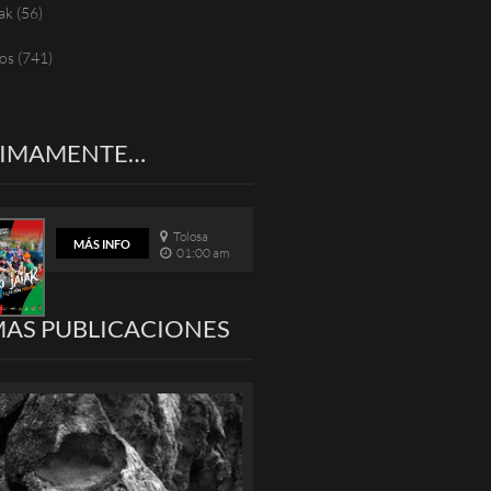
ak
(56)
os
(741)
XIMAMENTE…
Tolosa
MÁS INFO
01:00 am
MAS PUBLICACIONES