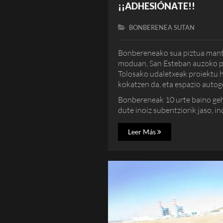
¡¡ADHESIÓNATE!!
BONBERENEA SUTAN
Bonbereneako sua piztua mante
moduan, San Esteban auzoko p
Tolosako udaletxeak proiektu 
kokatzen da, eta espazio autog
Bonbereneak 10 urte baino ge
dute inoiz subentziorik jaso, in
Leer Más