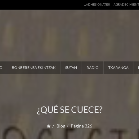
¡¡ADHESIÓNATE!!
AGRADECIMIEN
G
BONBERENEA EKINTZAK
SUTAN
RADIO
TXARANGA
¿QUÉ SE CUECE?
Blog
Página 326