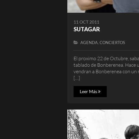
11 OCT 2011
SUTAGAR
,
AGENDA
CONCIERTOS
El proximo 22 de Octubre, sabad
tablado de Bonberenea. Hace un
vendran a Bonberenea con un 
[…]
Leer Más