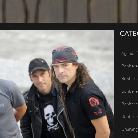
CATE
Agenda
(
Bonbere
Bonbere
Bonbere
Bonberen
Bonbere
Charang