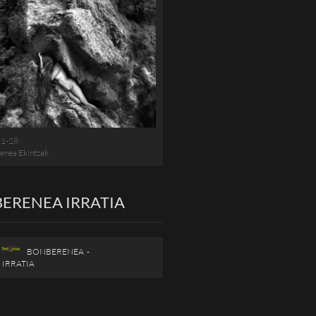
11-28
enea Ekintzak
ERENEA IRRATIA
BONBERENEA -
IRRATIA