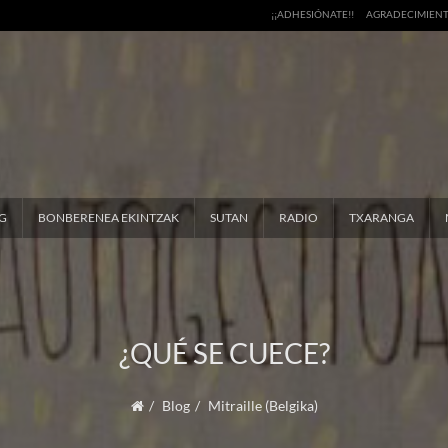
¡¡ADHESIÓNATE!!
AGRADECIMIEN
G
BONBERENEA EKINTZAK
SUTAN
RADIO
TXARANGA
¿QUÉ SE CUECE?
Blog
Mitraille (Belgika)