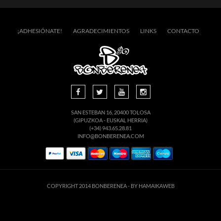
¡ADHESIÓNATE!
AGRADECIMIENTOS
LINKS
CONTACTO
SAN ESTEBAN 16, 20400 TOLOSA
(GIPUZKOA - EUSKAL HERRIA)
(+34) 943.65.28.81
INFO@BONBERENEA.COM
COPYRIGHT 2014 BONBERENEA -
BY HAMAIKAWEB
suario. Si continúa navegando está dando su consentimiento para la aceptación de 
enlace para mayor información.