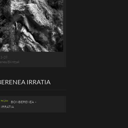
11-28
enea Ekintzak
ERENEA IRRATIA
BONBERENEA -
IRRATIA