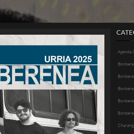
CATE
Agenda
(
Bonbere
Bonbere
Bonbere
Bonberen
Bonbere
Charang