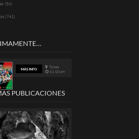
ak
(56)
os
(741)
XIMAMENTE…
Tolosa
MÁS INFO
01:00 am
MAS PUBLICACIONES