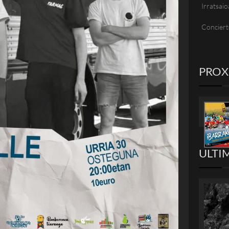
Irratsaio
Conciert
PRO
ULTI