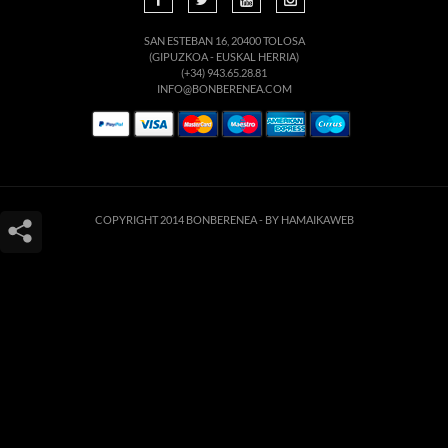
SAN ESTEBAN 16, 20400 TOLOSA
(GIPUZKOA - EUSKAL HERRIA)
(+34) 943.65.28.81
INFO@BONBERENEA.COM
COPYRIGHT 2014 BONBERENEA -
BY HAMAIKAWEB
Este sitio web utiliza cookies para que usted tenga la mejor experiencia de
usuario. Si continúa navegando está dando su consentimiento para la
aceptación de las mencionadas cookies y la aceptación de nuestra
política de
cookies
, pinche el enlace para mayor información.
ACEPTAR