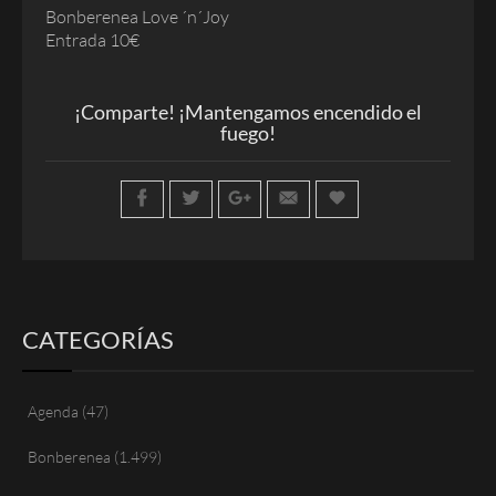
Bonberenea Love ´n´Joy
Entrada 10€
¡Comparte! ¡Mantengamos encendido el
fuego!
CATEGORÍAS
Agenda
(47)
Bonberenea
(1.499)