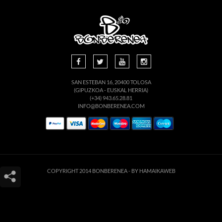
SAN ESTEBAN 16, 20400 TOLOSA
(GIPUZKOA - EUSKAL HERRIA)
(+34) 943.65.28.81
INFO@BONBERENEA.COM
COPYRIGHT 2014 BONBERENEA -
BY HAMAIKAWEB
Este sitio web utiliza cookies para que usted tenga la mejor experiencia de
usuario. Si continúa navegando está dando su consentimiento para la
aceptación de las mencionadas cookies y la aceptación de nuestra
política de
cookies
, pinche el enlace para mayor información.