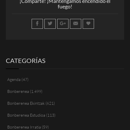
¡Comparte! ¡Mantengamos encendido el
fuego!
CATEGORÍAS
Agenda
(47)
Bonberenea
(1.499)
Bonberenea Ekintzak
(621)
Bonberenea Estudioa
(113)
Bonberenea Irratia
(59)