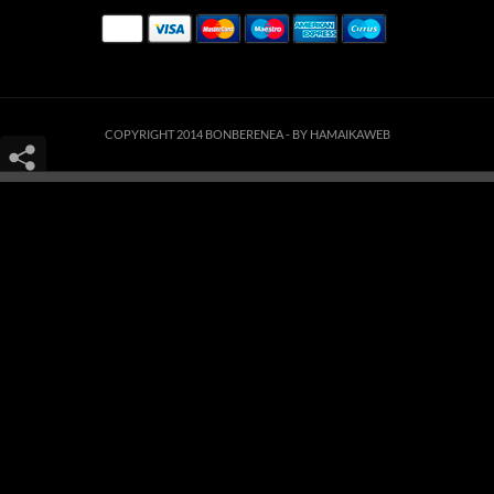
COPYRIGHT 2014 BONBERENEA -
BY HAMAIKAWEB
Este sitio web utiliza cookies para que usted tenga la mejor experiencia de
usuario. Si continúa navegando está dando su consentimiento para la
aceptación de las mencionadas cookies y la aceptación de nuestra
política de
cookies
, pinche el enlace para mayor información.
ACEPTAR