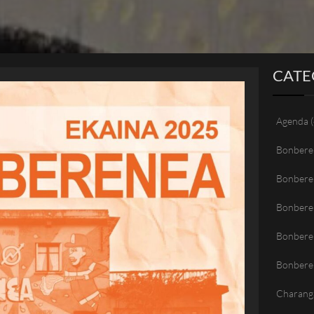
CATE
Agenda
(
Bonbere
Bonbere
Bonbere
Bonberen
Bonbere
Charang