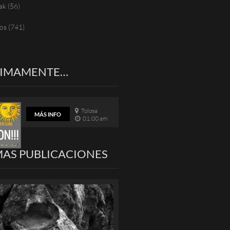
ak
(56)
os
(741)
XIMAMENTE…
Tolosa
MÁS INFO
01:00 am
MAS PUBLICACIONES