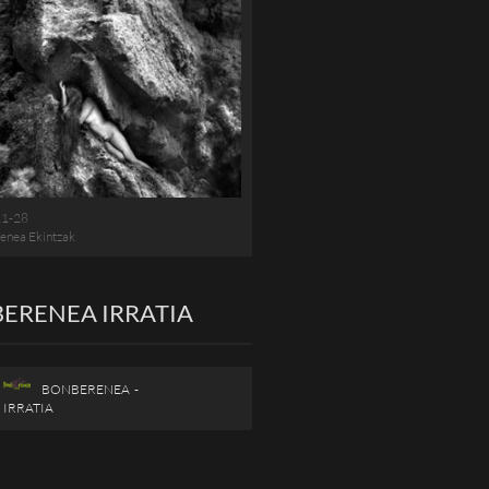
11-28
enea Ekintzak
ERENEA IRRATIA
BONBERENEA -
IRRATIA