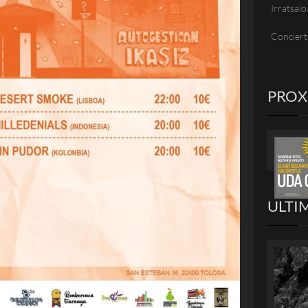
Irratsaio
Conciert
PRO
ULTI