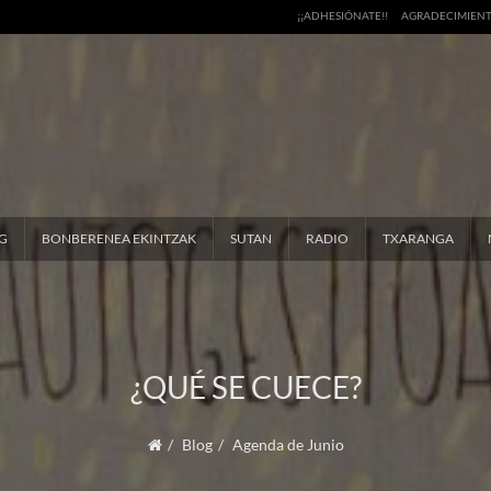
¡¡ADHESIÓNATE!!
AGRADECIMIEN
G
BONBERENEA EKINTZAK
SUTAN
RADIO
TXARANGA
¿QUÉ SE CUECE?
Blog
Agenda de Junio