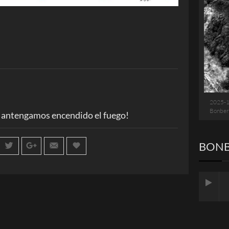
2025-
Bonber
antengamos encendido el fuego!
BONB