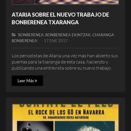
ATARIA SOBRE EL NUEVO TRABAJO DE
BONBERENEA TXARANGA
,
,
BONBERENEA
BONBERENEA EKINTZAK
CHARANGA
17 ENE 2017
BONBERENEA
Los periodistas de Ataria una vez más han abierto sus
puertas para la txaranga de esta casa, haciendo y
publicando una entrevista sobre su nuevo trabajo.
Leer Más