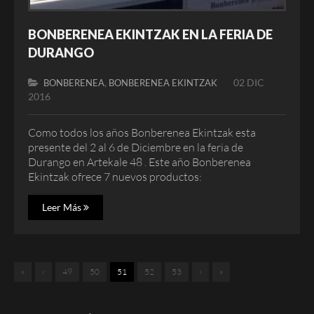
BONBERENEA EKINTZAK EN LA FERIA DE
DURANGO
,
02 DIC
BONBERENEA
BONBERENEA EKINTZAK
2016
Como todos los años Bonberenea Ekintzak esta
presente del 2 al 6 de Diciembre en la feria de
Durango en Artekale 48 . Este año Bonberenea
Ekintzak ofrece 7 nuevos productos:
Leer Más
«
‹
49
50
51
52
53
›
»