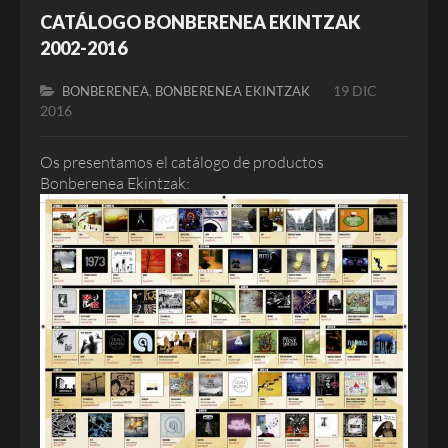
CATÁLOGO BONBERENEA EKINTZAK
2002-2016
,
19 DIC
BONBERENEA
BONBERENEA EKINTZAK
2016
Os presentamos el catálogo de productos
Bonberenea Ekintzak: