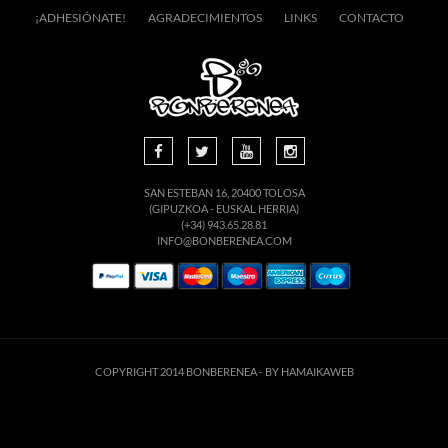
¡ADHESIÓNATE!
AGRADECIMIENTOS
LINKS
CONTACTO
SAN ESTEBAN 16, 20400 TOLOSA
(GIPUZKOA - EUSKAL HERRIA)
(+34) 943.65.28.81
INFO@BONBERENEA.COM
COPYRIGHT 2014 BONBERENEA -
BY HAMAIKAWEB
Este sitio web utiliza cookies para que usted tenga la mejor experiencia de
usuario. Si continúa navegando está dando su consentimiento para la
aceptación de las mencionadas cookies y la aceptación de nuestra
política de