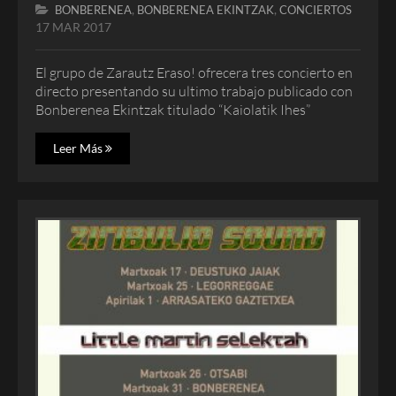
,
,
BONBERENEA
BONBERENEA EKINTZAK
CONCIERTOS
17 MAR 2017
El grupo de Zarautz Eraso! ofrecera tres concierto en
directo presentando su ultimo trabajo publicado con
Bonberenea Ekintzak titulado “Kaiolatik Ihes”
Leer Más