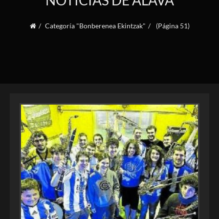
NOTICIAS DE ÁLAVA
Categoría "Bonberenea Ekintzak"
(Página 51)