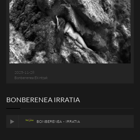
2025-11-28
Bonberenea Ekintzak
BONBERENEA IRRATIA
BONBERENEA - IRRATIA