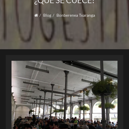
¿QUÉ SE CUECE?
Blog
Bonberenea Txaranga