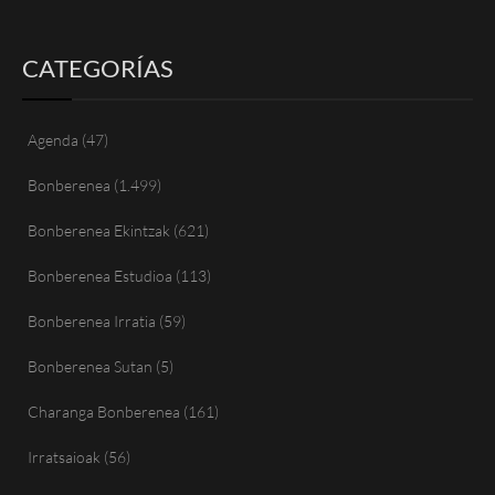
CATEGORÍAS
Agenda
(47)
Bonberenea
(1.499)
Bonberenea Ekintzak
(621)
Bonberenea Estudioa
(113)
Bonberenea Irratia
(59)
Bonberenea Sutan
(5)
Charanga Bonberenea
(161)
Irratsaioak
(56)