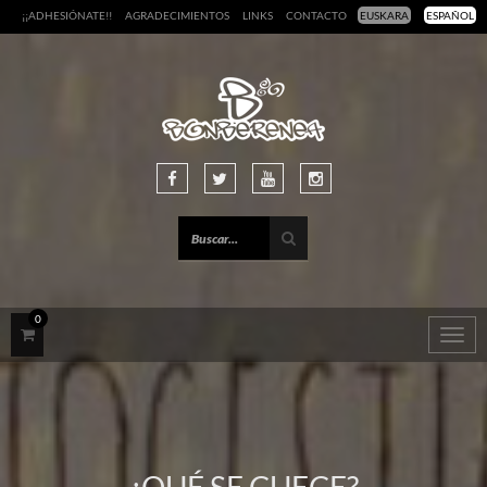
¡¡ADHESIÓNATE!!
AGRADECIMIENTOS
LINKS
CONTACTO
EUSKARA
ESPAÑOL
0
Togg
navig