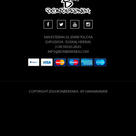
SAN ESTEBAN 16, 20400 TOLOSA
(GIPUZKOA - EUSKAL HERRIA)
(+34) 943.65.28.81
INFO@BONBERENEA.COM
COPYRIGHT 2014 BONBERENEA -
BY HAMAIKAWEB
Este sitio web utiliza cookies para que usted tenga la mejor experiencia de
usuario. Si continúa navegando está dando su consentimiento para la
aceptación de las mencionadas cookies y la aceptación de nuestra
política de
cookies
, pinche el enlace para mayor información.
ACEPTAR