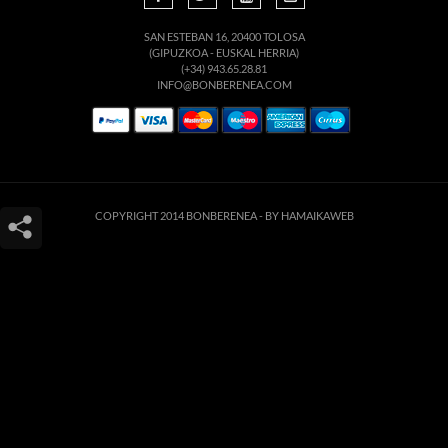
SAN ESTEBAN 16, 20400 TOLOSA
(GIPUZKOA - EUSKAL HERRIA)
(+34) 943.65.28.81
INFO@BONBERENEA.COM
COPYRIGHT 2014 BONBERENEA -
BY HAMAIKAWEB
Este sitio web utiliza cookies para que usted tenga la mejor experiencia de
usuario. Si continúa navegando está dando su consentimiento para la
aceptación de las mencionadas cookies y la aceptación de nuestra
política de
cookies
, pinche el enlace para mayor información.
ACEPTAR