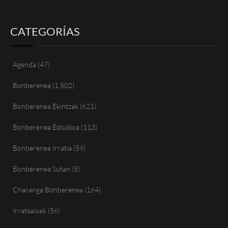
CATEGORÍAS
Agenda
(47)
Bonberenea
(1.502)
Bonberenea Ekintzak
(621)
Bonberenea Estudioa
(113)
Bonberenea Irratia
(59)
Bonberenea Sutan
(5)
Charanga Bonberenea
(164)
Irratsaioak
(56)