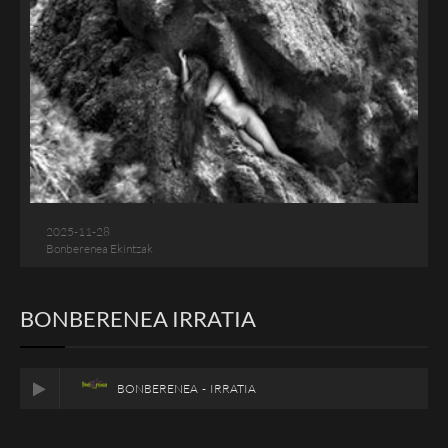
2025-11-28
Bonberenea Ekintzak
BONBERENEA IRRATIA
BONBERENEA - IRRATIA