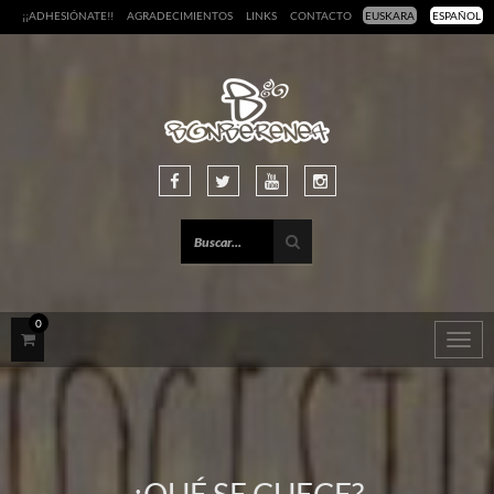
¡¡ADHESIÓNATE!!
AGRADECIMIENTOS
LINKS
CONTACTO
EUSKARA
ESPAÑOL
0
Togg
navig