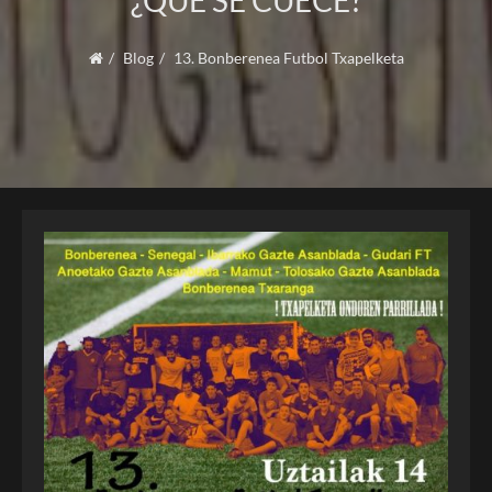
¿QUÉ SE CUECE?
Blog
13. Bonberenea Futbol Txapelketa