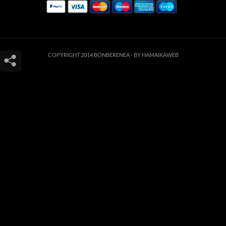
COPYRIGHT 2014 BONBERENEA -
BY HAMAIKAWEB
Este sitio web utiliza cookies para que usted tenga la mejor experiencia de
usuario. Si continúa navegando está dando su consentimiento para la
aceptación de las mencionadas cookies y la aceptación de nuestra
política de
cookies
, pinche el enlace para mayor información.
ACEPTAR