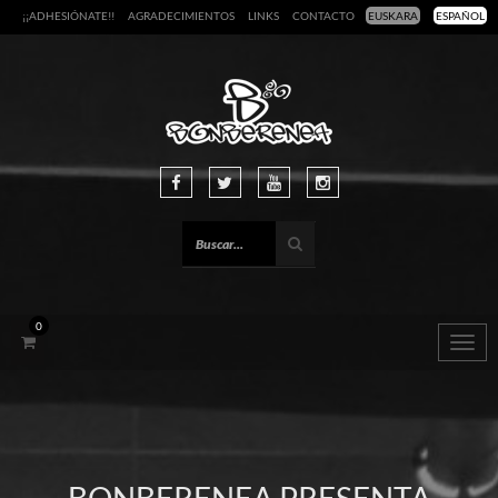
¡¡ADHESIÓNATE!!
AGRADECIMIENTOS
LINKS
CONTACTO
EUSKARA
ESPAÑOL
0
Togg
navig