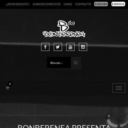
¡¡ADHESIÓNATE!!
AGRADECIMIENTOS
LINKS
CONTACTO
EUSKARA
ESPAÑOL
0
Togg
navig