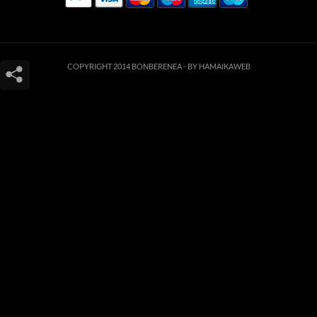
COPYRIGHT 2014 BONBERENEA -
BY HAMAIKAWEB
Este sitio web utiliza cookies para que usted tenga la mejor experiencia de
usuario. Si continúa navegando está dando su consentimiento para la
aceptación de las mencionadas cookies y la aceptación de nuestra
política de
cookies
, pinche el enlace para mayor información.
ACEPTAR