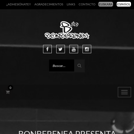
¡¡ADHESIÓNATE!!
AGRADECIMIENTOS
LINKS
CONTACTO
EUSKARA
ESPAÑOL
0
Togg
navig