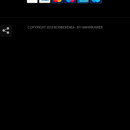
COPYRIGHT 2014 BONBERENEA -
BY HAMAIKAWEB
Este sitio web utiliza cookies para que usted tenga la mejor experiencia de
usuario. Si continúa navegando está dando su consentimiento para la
aceptación de las mencionadas cookies y la aceptación de nuestra
política de
cookies
, pinche el enlace para mayor información.
ACEPTAR