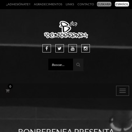
¡¡ADHESIÓNATE!!
AGRADECIMIENTOS
LINKS
CONTACTO
EUSKARA
ESPAÑOL
0
Togg
navig