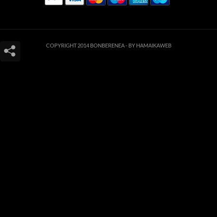
COPYRIGHT 2014 BONBERENEA -
BY HAMAIKAWEB
Este sitio web utiliza cookies para que usted tenga la mejor experiencia de
usuario. Si continúa navegando está dando su consentimiento para la
aceptación de las mencionadas cookies y la aceptación de nuestra
política de
cookies
, pinche el enlace para mayor información.
ACEPTAR