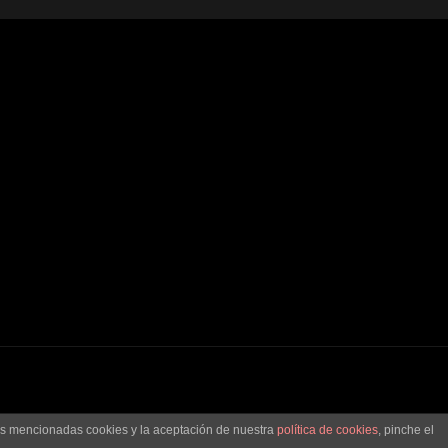
las mencionadas cookies y la aceptación de nuestra
política de cookies
, pinche el