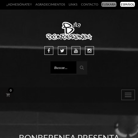
¡¡ADHESIÓNATE!!
AGRADECIMIENTOS
LINKS
CONTACTO
EUSKARA
ESPAÑOL
0
Togg
navig