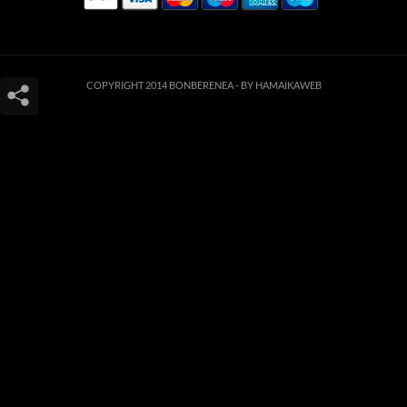
COPYRIGHT 2014 BONBERENEA -
BY HAMAIKAWEB
Este sitio web utiliza cookies para que usted tenga la mejor experiencia de
usuario. Si continúa navegando está dando su consentimiento para la
aceptación de las mencionadas cookies y la aceptación de nuestra
política de
cookies
, pinche el enlace para mayor información.
ACEPTAR