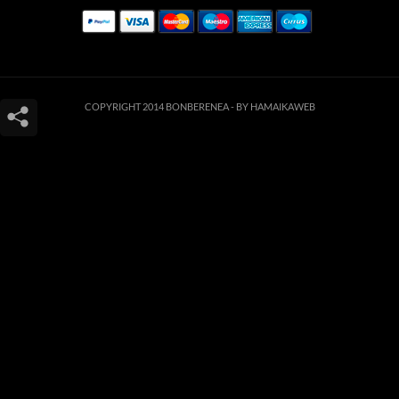
COPYRIGHT 2014 BONBERENEA -
BY HAMAIKAWEB
Este sitio web utiliza cookies para que usted tenga la mejor experiencia de
usuario. Si continúa navegando está dando su consentimiento para la
aceptación de las mencionadas cookies y la aceptación de nuestra
política de
cookies
, pinche el enlace para mayor información.
ACEPTAR