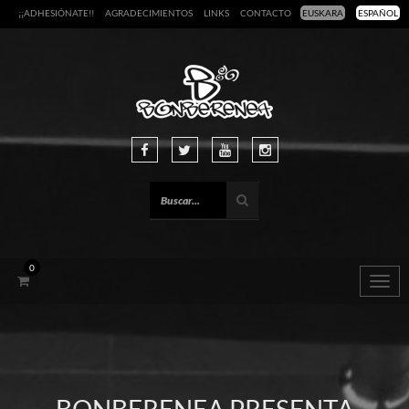
¡¡ADHESIÓNATE!!
AGRADECIMIENTOS
LINKS
CONTACTO
EUSKARA
ESPAÑOL
0
Togg
navig