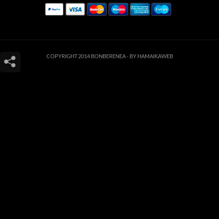
COPYRIGHT 2014 BONBERENEA -
BY HAMAIKAWEB
Este sitio web utiliza cookies para que usted tenga la mejor experiencia de
usuario. Si continúa navegando está dando su consentimiento para la
aceptación de las mencionadas cookies y la aceptación de nuestra
política de
cookies
, pinche el enlace para mayor información.
ACEPTAR