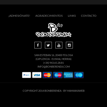
¡ADHESIÓNATE!
AGRADECIMIENTOS
LINKS
CONTACTO
SAN ESTEBAN 16, 20400 TOLOSA
(GIPUZKOA - EUSKAL HERRIA)
(+34) 943.65.28.81
INFO@BONBERENEA.COM
COPYRIGHT 2014 BONBERENEA -
BY HAMAIKAWEB
suario. Si continúa navegando está dando su consentimiento para la aceptación de 
enlace para mayor información.