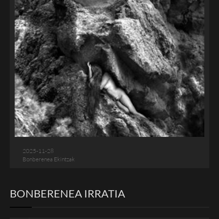
2025-11-28
Bonberenea Ekintzak
BONBERENEA IRRATIA