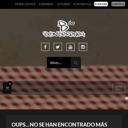
ATXEKI ZAITEZ!
ESKERRAK
LOTURAK
KONTAKTUA
EUSKARA
ESPAÑOL
0
Togg
navig
OUPS... NO SE HAN ENCONTRADO MÁS