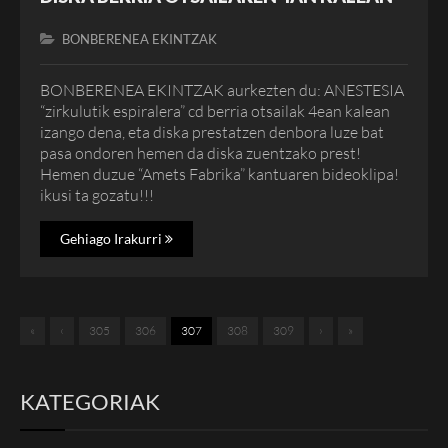
BONBERENEA EKINTZAK
BONBERENEA EKINTZAK aurkezten du: ANESTESIA
“zirkulutik espiralera” cd berria otsailak 4ean kalean
izango dena, eta diska prestatzen denbora luze bat
pasa ondoren hemen da diska zuentzako prest!
Hemen duzue “Amets Fabrika” kantuaren bideoklipa!
ikusi ta gozatu!!!
Gehiago Irakurri
«
‹
305
306
307
308
309
›
»
KATEGORIAK