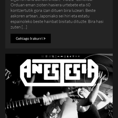
Orduan eman zioten hasiera urtebete eta 60
kontzertutik gora izan dituen bira luzeari. Beste
askoren artean, Japoniako sei hiri eta estatu
espainoleko beste hainbat bisitatu dituzte. Bira hasi
zuten […]
Gehiago Irakurri