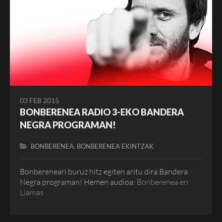
03 FEB 2015
BONBERENEA RADIO 3-EKO BANDERA
NEGRA PROGRAMAN!
,
BONBERENEA
BONBERENEA EKINTZAK
Bonbereneari buruz hitz egiten aritu dira Bandera
Negra programan! Hemen audioa:
Bonberenea en
Llamas