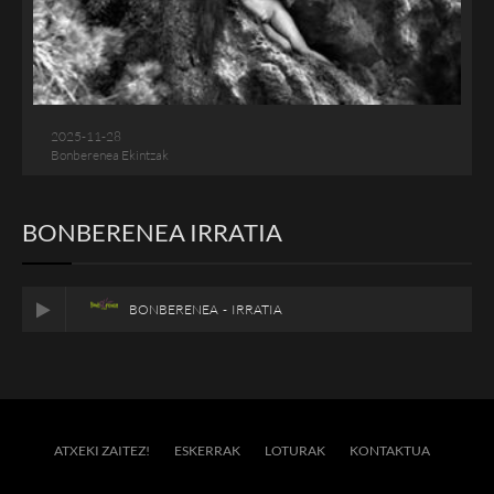
2025-11-28
Bonberenea Ekintzak
BONBERENEA IRRATIA
BONBERENEA - IRRATIA
ATXEKI ZAITEZ!
ESKERRAK
LOTURAK
KONTAKTUA