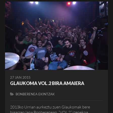
27 JAN 2015
GLAUKOMA VOL.2 BIRA AMAIERA
BONBERENEA EKINTZAK
2013ko Urrian aurkeztu zuen Glaukomak bere
bigarren lana Bonberenean, “VOL.2” izenekoa.