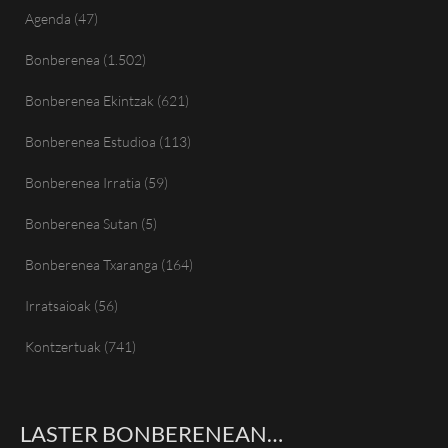
Agenda
(47)
Bonberenea
(1.502)
Bonberenea Ekintzak
(621)
Bonberenea Estudioa
(113)
Bonberenea Irratia
(59)
Bonberenea Sutan
(5)
Bonberenea Txaranga
(164)
Irratsaioak
(56)
Kontzertuak
(741)
LASTER BONBERENEAN…