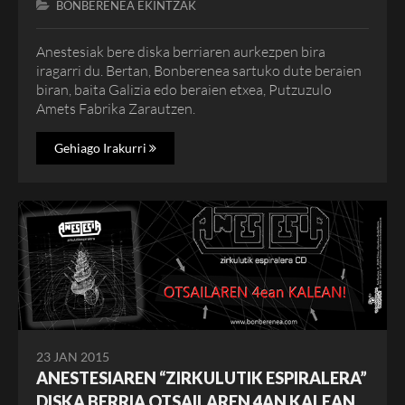
BONBERENEA EKINTZAK
Anestesiak bere diska berriaren aurkezpen bira
iragarri du. Bertan, Bonberenea sartuko dute beraien
biran, baita Galizia edo beraien etxea, Putzuzulo
Amets Fabrika Zarautzen.
Gehiago Irakurri
23 JAN 2015
ANESTESIAREN “ZIRKULUTIK ESPIRALERA”
DISKA BERRIA OTSAILAREN 4AN KALEAN