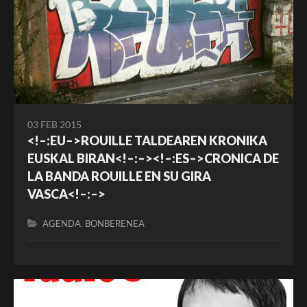
03 FEB 2015
<!–:EU–>ROUILLE TALDEAREN KRONIKA
EUSKAL BIRAN<!–:–><!–:ES–>CRONICA DE
LA BANDA ROUILLE EN SU GIRA
VASCA<!–:–>
,
AGENDA
BONBERENEA