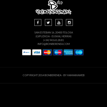
SAN ESTEBAN 16, 20400 TOLOSA
(GIPUZKOA - EUSKAL HERRIA)
(+34) 943.65.28.81
INFO@BONBERENEA.COM
COPYRIGHT 2014 BONBERENEA -
BY HAMAIKAWEB
Este sitio web utiliza cookies para que usted tenga la mejor experiencia de
usuario. Si continúa navegando está dando su consentimiento para la
aceptación de las mencionadas cookies y la aceptación de nuestra
política de
cookies
, pinche el enlace para mayor información.
ACEPTAR