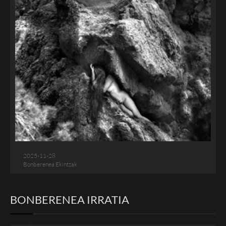
2025-11-28
Bonberenea Ekintzak
BONBERENEA IRRATIA