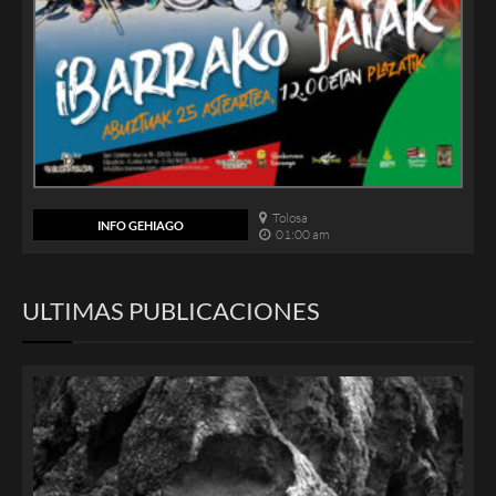
Tolosa
INFO GEHIAGO
01:00 am
ULTIMAS PUBLICACIONES