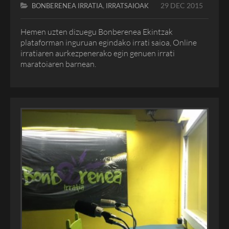
,
29 DEC 2015
BONBERENEA IRRATIA
IRRATSAIOAK
Hemen uzten dizuegu Bonberenea Ekintzak
plataforman inguruan egindako irrati saioa, Online
irratiaren aurkezpenerako egin genuen irrati
maratoiaren barnean.