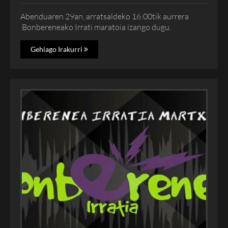
Abenduaren 29an, arratsaldeko 16:00tik aurrera
Bonbereneako Irrati maratoia izango dugu.
Gehiago Irakurri