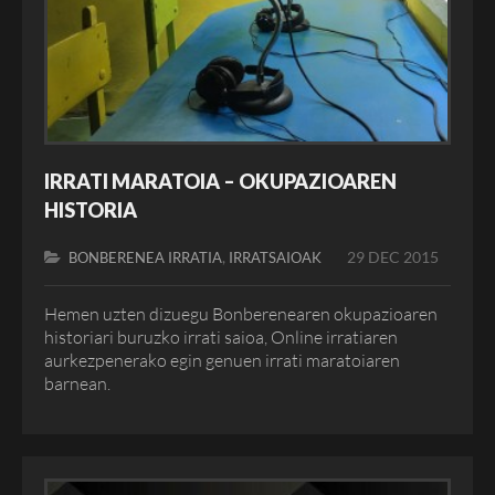
IRRATI MARATOIA – OKUPAZIOAREN
HISTORIA
,
29 DEC 2015
BONBERENEA IRRATIA
IRRATSAIOAK
Hemen uzten dizuegu Bonberenearen okupazioaren
historiari buruzko irrati saioa, Online irratiaren
aurkezpenerako egin genuen irrati maratoiaren
barnean.