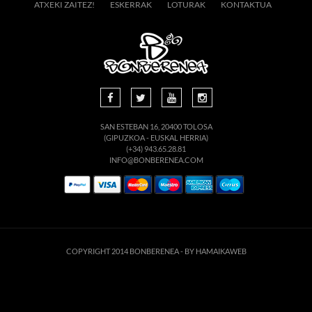
ATXEKI ZAITEZ!
ESKERRAK
LOTURAK
KONTAKTUA
SAN ESTEBAN 16, 20400 TOLOSA
(GIPUZKOA - EUSKAL HERRIA)
(+34) 943.65.28.81
INFO@BONBERENEA.COM
COPYRIGHT 2014 BONBERENEA -
BY HAMAIKAWEB
Este sitio web utiliza cookies para que usted tenga la mejor experiencia de
usuario. Si continúa navegando está dando su consentimiento para la
aceptación de las mencionadas cookies y la aceptación de nuestra
política de
cookies
, pinche el enlace para mayor información.