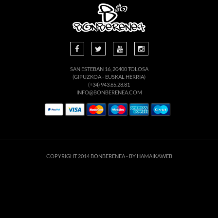
SAN ESTEBAN 16, 20400 TOLOSA
(GIPUZKOA - EUSKAL HERRIA)
(+34) 943.65.28.81
INFO@BONBERENEA.COM
COPYRIGHT 2014 BONBERENEA -
BY HAMAIKAWEB
Este sitio web utiliza cookies para que usted tenga la mejor experiencia de
usuario. Si continúa navegando está dando su consentimiento para la
aceptación de las mencionadas cookies y la aceptación de nuestra
política de
cookies
, pinche el enlace para mayor información.
ACEPTAR