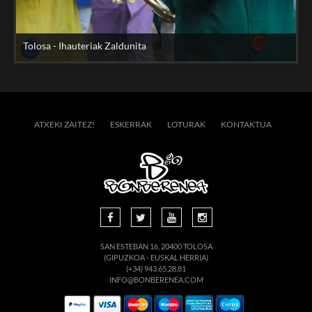
Tolosa - Ihauteriak Zaldunita
ATXEKI ZAITEZ!
ESKERRAK
LOTURAK
KONTAKTUA
SAN ESTEBAN 16, 20400 TOLOSA
(GIPUZKOA - EUSKAL HERRIA)
(+34) 943.65.28.81
INFO@BONBERENEA.COM