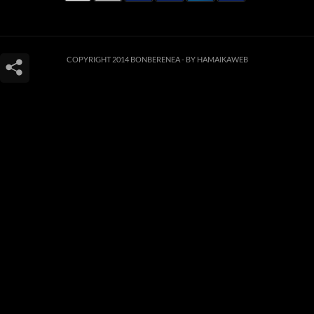
COPYRIGHT 2014 BONBERENEA -
BY HAMAIKAWEB
Este sitio web utiliza cookies para que usted tenga la mejor experiencia de
usuario. Si continúa navegando está dando su consentimiento para la
aceptación de las mencionadas cookies y la aceptación de nuestra
política de
cookies
, pinche el enlace para mayor información.
ACEPTAR