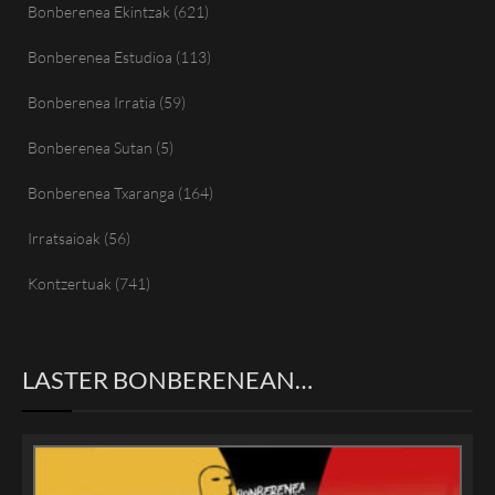
Bonberenea Ekintzak
(621)
Bonberenea Estudioa
(113)
Bonberenea Irratia
(59)
Bonberenea Sutan
(5)
Bonberenea Txaranga
(164)
Irratsaioak
(56)
Kontzertuak
(741)
LASTER BONBERENEAN…