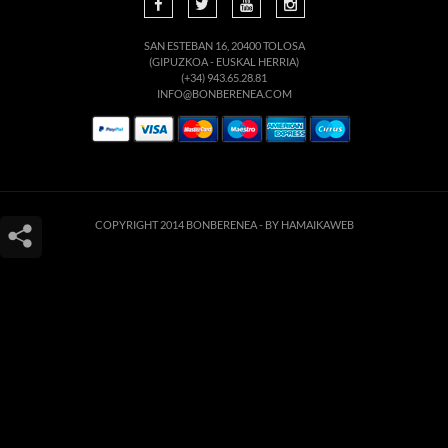
SAN ESTEBAN 16, 20400 TOLOSA
(GIPUZKOA - EUSKAL HERRIA)
(+34) 943.65.28.81
INFO@BONBERENEA.COM
COPYRIGHT 2014 BONBERENEA -
BY HAMAIKAWEB
Este sitio web utiliza cookies para que usted tenga la mejor experiencia de
usuario. Si continúa navegando está dando su consentimiento para la
aceptación de las mencionadas cookies y la aceptación de nuestra
política de
cookies
, pinche el enlace para mayor información.
ACEPTAR