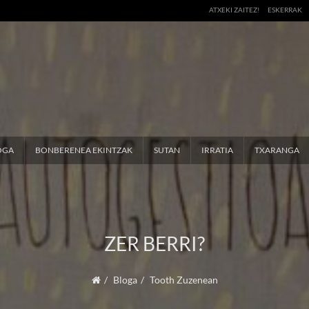
ATXEKI ZAITEZ!
ESKERRAK
OGA
BONBERENEA EKINTZAK
SUTAN
IRRATIA
TXARANGA
ZER BERRI?
Bloga
Tooth Zuzenean