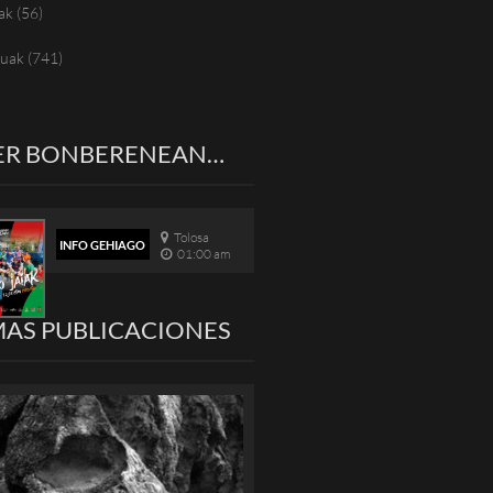
ak
(56)
tuak
(741)
ER BONBERENEAN…
Tolosa
INFO GEHIAGO
01:00 am
MAS PUBLICACIONES