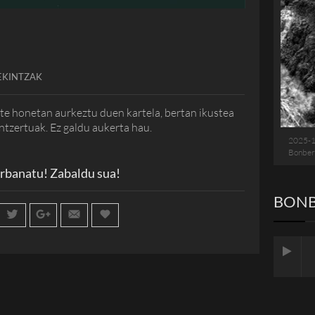
EKINTZAK
e honetan aurkeztu duen kartela, bertan ikustea
tzertuak. Ez galdu aukerta hau.
2025-
Bonber
rbanatu! Zabaldu sua!
BONB