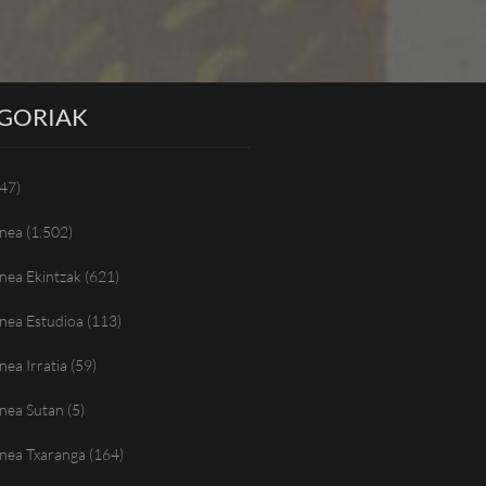
GORIAK
47)
nea
(1.502)
nea Ekintzak
(621)
nea Estudioa
(113)
ea Irratia
(59)
nea Sutan
(5)
nea Txaranga
(164)