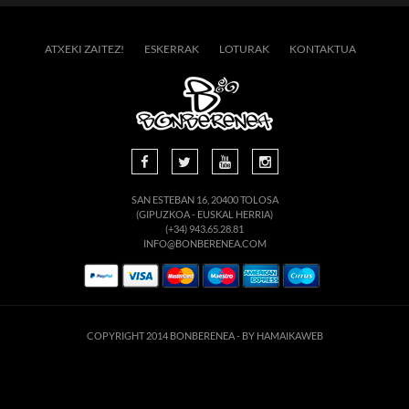
ATXEKI ZAITEZ!
ESKERRAK
LOTURAK
KONTAKTUA
SAN ESTEBAN 16, 20400 TOLOSA
(GIPUZKOA - EUSKAL HERRIA)
(+34) 943.65.28.81
INFO@BONBERENEA.COM
COPYRIGHT 2014 BONBERENEA -
BY HAMAIKAWEB
suario. Si continúa navegando está dando su consentimiento para la aceptación de 
enlace para mayor información.