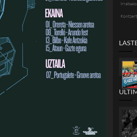
Irratsaio
Kontzer
LAST
ULTI