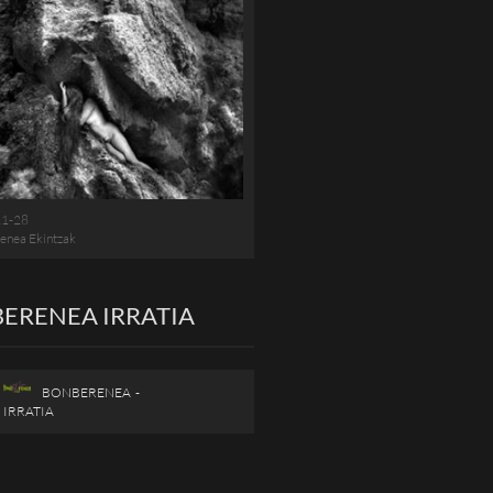
11-28
enea Ekintzak
ERENEA IRRATIA
BONBERENEA -
IRRATIA