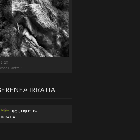
11-28
enea Ekintzak
ERENEA IRRATIA
BONBERENEA -
IRRATIA