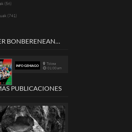
ak
(56)
tuak
(741)
ER BONBERENEAN…
Tolosa
INFO GEHIAGO
01:00 am
MAS PUBLICACIONES