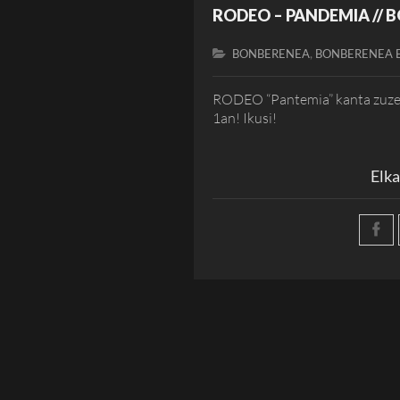
RODEO – PANDEMIA // 
,
BONBERENEA
BONBERENEA 
RODEO “Pantemia” kanta zuzen
1an! Ikusi!
Elka