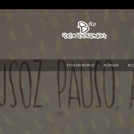
ETXEARI BURUZ
AGENDA
BL