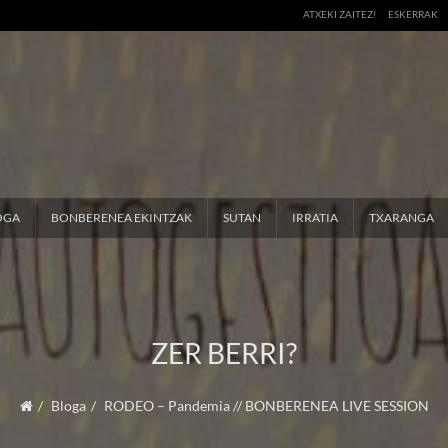
ATXEKI ZAITEZ!
ESKERRAK
OGA
BONBERENEA EKINTZAK
SUTAN
IRRATIA
TXARANGA
ZER BERRI?
Bloga
RODEO – Pandemia // BONBERENEA LIVE SESSION