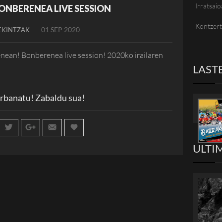
Irratsaio
BONBERENEA LIVE SESSION
Kontzer
01 SEP 2020
EKINTZAK
ean! Bonberenea live session! 2020ko irailaren
LAST
rbanatu! Zabaldu sua!
ULTI