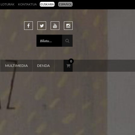
LOTURAK
KONTAKTUA
EUSKARA
ESPAÑOL
0
MULTIMEDIA
DENDA