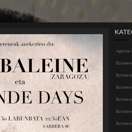
KATE
Agenda
(
Bonbere
Bonbere
Bonbere
Bonberen
Bonbere
Bonbere