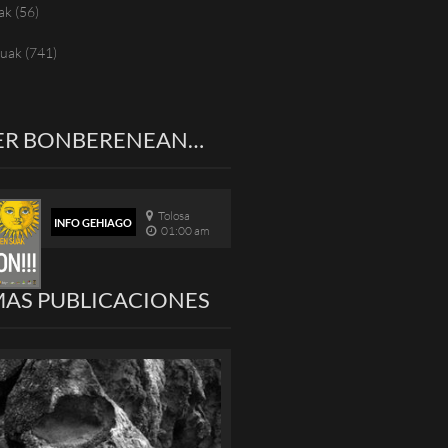
ak
(56)
tuak
(741)
ER BONBERENEAN…
Tolosa
INFO GEHIAGO
01:00 am
MAS PUBLICACIONES