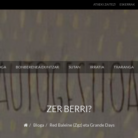
ATXEKI ZAITEZ!
ESKERRAK
OGA
BONBERENEA EKINTZAK
SUTAN
IRRATIA
TXARANGA
ZER BERRI?
Bloga
Red Baleine (Zgz) eta Grande Days