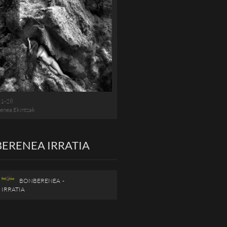
11-28
enea Ekintzak
ERENEA IRRATIA
BONBERENEA -
IRRATIA