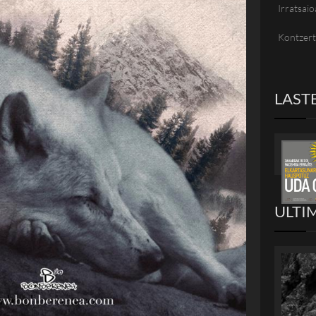
Irratsaio
Kontzer
LAST
ULTI