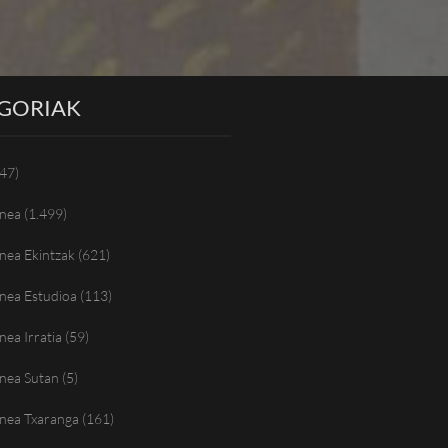
GORIAK
47)
nea
(1.499)
nea Ekintzak
(621)
nea Estudioa
(113)
ea Irratia
(59)
nea Sutan
(5)
nea Txaranga
(161)