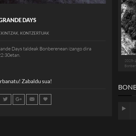
 GRANDE DAYS
,
EKINTZAK
KONTZERTUAK
rande Days taldeak Bonberenean izango dira
22:30etan.
2025-
Bonber
rbanatu! Zabaldu sua!
BONB