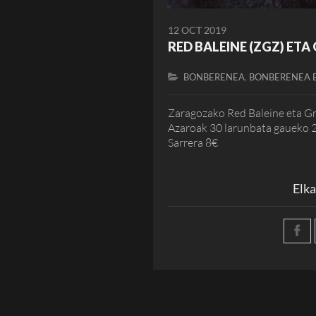
12 OCT 2019
RED BALEINE (ZGZ) ETA
,
BONBERENEA
BONBERENEA 
Zaragozako Red Baleine eta G
Azaroak 30 larunbata gaueko 
Sarrera 8€
Elka