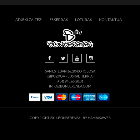
ATXEKI ZAITEZ!
ESKERRAK
LOTURAK
KONTAKTUA
SAN ESTEBAN 16, 20400 TOLOSA
(GIPUZKOA - EUSKAL HERRIA)
(+34) 943.65.28.81
INFO@BONBERENEA.COM
COPYRIGHT 2014 BONBERENEA -
BY HAMAIKAWEB
suario. Si continúa navegando está dando su consentimiento para la aceptación de 
enlace para mayor información.