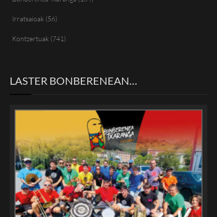
Irratsaioak
(56)
Kontzertuak
(741)
LASTER BONBERENEAN…