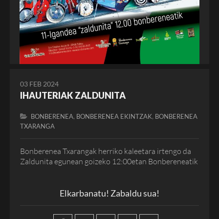
03 FEB 2024
IHAUTERIAK ZALDUNITA
,
,
BONBERENEA
BONBERENEA EKINTZAK
BONBERENEA
TXARANGA
Bonberenea Txarangak herriko kaleetara irtengo da
Zaldunita egunean goizeko 12:00etan Bonbereneatik
Elkarbanatu! Zabaldu sua!