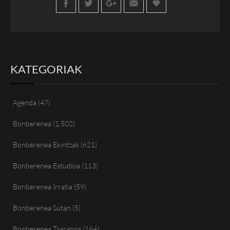
KATEGORIAK
Agenda
(47)
Bonberenea
(1.502)
Bonberenea Ekintzak
(621)
Bonberenea Estudioa
(113)
Bonberenea Irratia
(59)
Bonberenea Sutan
(5)
Bonberenea Txaranga
(164)