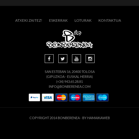
ATXEKI ZAITEZ!
ESKERRAK
LOTURAK
KONTAKTUA
SAN ESTEBAN 16, 20400 TOLOSA
(GIPUZKOA - EUSKAL HERRIA)
(+34) 943.65.28.81
INFO@BONBERENEA.COM
COPYRIGHT 2014 BONBERENEA -
BY HAMAIKAWEB
suario. Si continúa navegando está dando su consentimiento para la aceptación de 
enlace para mayor información.