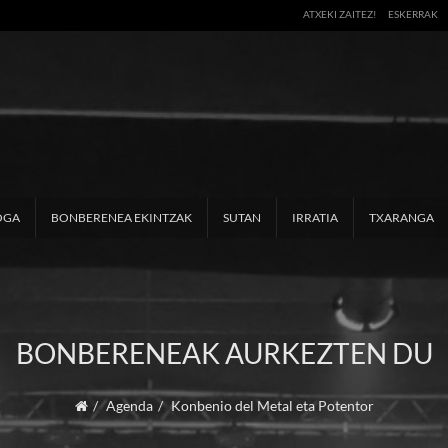
ATXEKI ZAITEZ!
ESKERRAK
OGA
BONBERENEA EKINTZAK
SUTAN
IRRATIA
TXARANGA
BONBERENEAK AURKEZTEN DU
Agenda
Konbenio del Metal eta Potentor